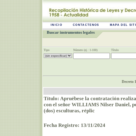
INICIO
CONTACTENOS
MAPA DEL SIT
Buscar instrumentos legales
Tipo
Número (ej.: 1-100)
Título
Decreto 1
Título: Apruébese la contratación realiz
con el señor WILLIAMS Nilser Daniel, por
(dos) esculturas, réplic
Fecha Registro: 13/11/2024