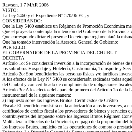
Rawson, 1 7 MAR 2006
VISTO:
La Ley 5460 y el Expediente N° 570/06 EC; y
CONSIDERANDO:
Que la Ley 5460 establece un Régimen de Promoción Económica mediant
Que el proyecto contempla la intención del Gobierno de la Provincia de
Que corresponde dictar el presente Decreto que reglamentará la mism
Que ha tomado intervención la Asesoría General de Gobierno;
POR ELLO:
EL GOBERNADOR DE LA PROVINCIA DEL CHUBUT
DECRETA
Artículo 1o: Se considerará inversión a la incorporación de bienes de u
los subrubros Hospedaje y Hotelería, Gastronomía, Transporte y Servic
Artículo 2o: Son beneficiarios las personas físicas y/o jurídicas inve
A los efectos de la Ley N° 5460 se considerarán radicadas todas aquell
del Chubut y con certificado de cumplimiento de obligaciones fiscales
Artículo 3o: A los efectos del apartado primero del Artículo 2o de la
instrumentará de la siguiente manera:
a) Impuesto sobre los Ingresos Brutos -Certificados de Crédito
Fiscal-: El beneficio consistirá en la autorización a los inversores, a en
certificados de crédito fiscal a los proveedores de bienes y servicios q
contribuyentes del Impuesto sobre los Ingresos Brutos Régimen Con
Multilateral o Directos de la Provincia, en pago de la proporción del 
los Ingresos Brutos, implícito en las operaciones de compra o prestac