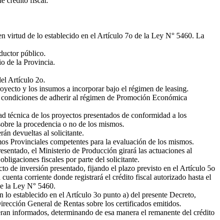
e crédito fiscal.
n virtud de lo establecido en el Artículo 7o de la Ley N° 5460. La
ductor público.
o de la Provincia.
del Artículo 2o.
royecto y los insumos a incorporar bajo el régimen de leasing.
en condiciones de adherir al régimen de Promoción Económica
idad técnica de los proyectos presentados de conformidad a los
 sobre la procedencia o no de los mismos.
án devueltas al solicitante.
smos Provinciales competentes para la evaluación de los mismos.
esentado, el Ministerio de Producción girará las actuaciones al
ligaciones fiscales por parte del solicitante.
o de inversión presentado, fijando el plazo previsto en el Artículo 5o
enta corriente donde registrará el crédito fiscal autorizado hasta el
 de la Ley N° 5460.
n lo establecido en el Artículo 3o punto a) del presente Decreto,
Dirección General de Rentas sobre los certificados emitidos.
fueran informados, determinando de esa manera el remanente del crédito