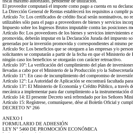
fiscal máximo autorizado, pendiente de utilización.
El proveedor computará el importe como pago a cuenta en su declara
La Dirección General de Rentas establecerá los requisitos a cumplir pa
Artículo 7o: Los certificados de crédito fiscal serán nominativos, no r
utilizables sólo para el pago a proveedores de bienes y servicios inco
Impuesto sobre los Ingresos Brutos imputable contra las posiciones m
Artículo 8o: Los proveedores de los bienes y servicios intervinientes e
promovida, deberán imputar en la Declaración Jurada del impuesto sobre
generadas por la inversión promovida y correspondientes al mismo pe
Artículo 9o: Los beneficios que se otorguen a las empresas y/o persona
solicitantes se computarán a partir de la fecha en que el Ministerio 
ningún caso los beneficios se otorgarán con carácter retroactivo.
Artículo 10°: La verificación del cumplimiento del plan de inversione
llevadas a cabo por el Ministerio de la Producción y/o la Subsecretarí
Artículo 11°: En caso de incumplimiento del compromiso de inversión y e
Artículo 12°: La Autoridad de Aplicación se encontrará facultada par
Articulo 13°: El Ministerio de Economía y Crédito Público, a través d
mecánica a implementar para dar cumplimiento a la instrumentación d
Artículo 14: El presente Decreto será refrendado por los Señores Min
Artículo 15: Regístrese, comuníquese, dése al Boletín Oficial y c
DECRETO Nº 266
ANEXO I
FORMULARIO DE ADHESIÓN
LEY N° 5460 DE PROMOCIÓN ECONÓMICA