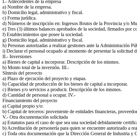
I.- Antecedentes de la empresa
a) Nombre de la empresa.
b) Domicilio legal, administrativo y fiscal.
c) Forma jurídica.
d) Números de inscripción en: Ingresos Brutos de la Provincia y/o Mu
e) Tres (3) últimos balances aprobados de la sociedad, firmados por 
f) Establecimientos que posee la sociedad.
g) Domicilio legal, administrativo y fiscal.
h) Personas autorizadas a realizar gestiones ante la Administración Púb
i) Declarar el personal ocupado al momento de presentar la solicitud 
II.- Inversiones
a) Bienes de capital a incorporar. Descripción de los mismos.
b) Monto total de la inversión. III.-
Síntesis del provecto
a) Plazo de ejecución del proyecto y etapas.
b) Capacidad de producción de los bienes de capital a incorporar.
c) Bienes y/o servicios a producir. Descripción de los mismos.
d) Cantidad de personal a ocupar. IV.-
Financiamiento del proyecto
a) Capital propio y/o:
b) Capital de terceros: proveniente de entidades financieras, proveedo
V.- Otra documentación solicitada
a) Estatutos para el caso de que sea una sociedad debidamente certifi
b) Acreditación de personería para quien se encuentre autorizado a real
c) Toda otra documentación que la Dirección General de Industria y