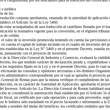
s a cumplimentar por los solicitantes para la obtención del certificado d
 o jurídica
ón de los
esolución conjunta aprobatoria, emanada de la autoridad de aplicación e
tablece el Artículo 5o de la Ley 5460.
n estar acompañados de una traducción al castellano firmada por el tra
icación la normativa vigente para la conversión, en el régimen tributari
dos de crédito
en el valor de la inversión promovida teniendo en cuenta las previsiones 
n cuenta el capital de trabajo incluido en el cuadro de inversión del p
nes establecidas en la Ley N° 5460 y en el presente Decreto, estarán 
ión, juntamente con el proyecto de inversión.
avés de la Dirección General de Industria y Comercio, evaluará la viabil
 Decreto, los que tendrán carácter de declaración jurada y, expidiéndose
s requisitos fijado en la Ley y en el presente Decreto, para lo cual ser
e efectuarán las consultas y opiniones necesarias a los distintos Organi
acto administrativo correspondiente por el cual se aprueba el proyecto pr
General de Rentas para que la misma verifique el cumplimiento de las ob
ucción, en su carácter de Autoridad de Aplicación, aprobarán el proyect
Inversor. Artículo 6o: La Dirección General de Rentas habilitará una cu
tación se considerará la autorización final establecida por el Artículo 5o
to fiscal, un certificado por cada operación y para cada proveedor, segú
ue le hubiera sido trasladado en el precio facturado e informando a la 
itada a nombre del titular del beneficio, los certificados emitidos que 