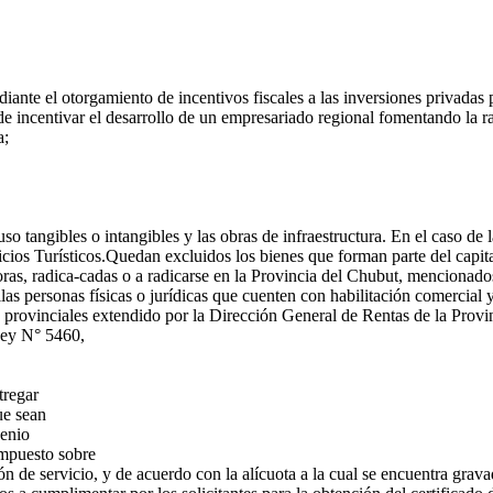
e el otorgamiento de incentivos fiscales a las inversiones privadas p
 incentivar el desarrollo de un empresariado regional fomentando la rad
a;
so tangibles o intangibles y las obras de infraestructura. En el caso de 
ios Turísticos.Quedan excluidos los bienes que forman parte del capital
rsoras, radica-cadas o a radicarse en la Provincia del Chubut, mencionad
as personas físicas o jurídicas que cuenten con habilitación comercial y
 provinciales extendido por la Dirección General de Rentas de la Provi
 Ley N° 5460,
tregar
ue sean
venio
Impuesto sobre
ión de servicio, y de acuerdo con la alícuota a la cual se encuentra gra