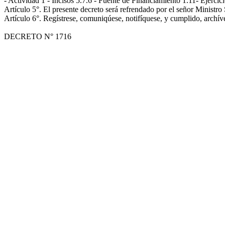
- Actividad 1 - Incisos 5.7.6 - Fuente de Financiamiento 1.11- Ejercic
Artículo 5°. El presente decreto será refrendado por el señor Ministr
Artículo 6°. Regístrese, comuniqúese, notifíquese, y cumplido, archív
DECRETO N° 1716