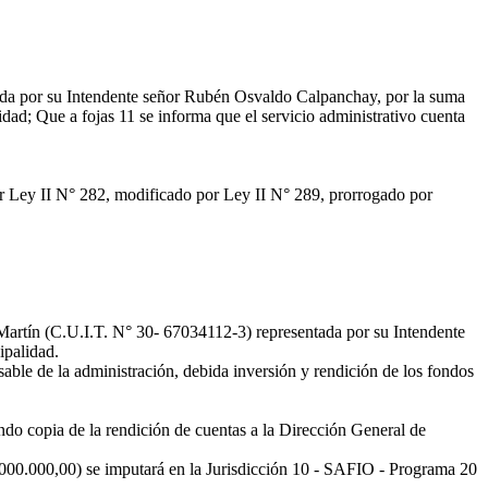
ntada por su Intendente señor Rubén Osvaldo Calpanchay, por la suma
d; Que a fojas 11 se informa que el servicio administrativo cuenta
or Ley II N° 282, modificado por Ley II N° 289, prorrogado por
rtín (C.U.I.T. N° 30- 67034112-3) representada por su Intendente
ipalidad.
ble de la administración, debida inversión y rendición de los fondos
endo copia de la rendición de cuentas a la Dirección General de
00.000,00) se imputará en la Jurisdicción 10 - SAFIO - Programa 20