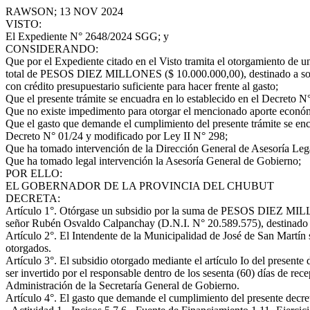
RAWSON; 13 NOV 2024
VISTO:
El Expediente N° 2648/2024 SGG; y
CONSIDERANDO:
Que por el Expediente citado en el Visto tramita el otorgamiento de 
total de PESOS DIEZ MILLONES ($ 10.000.000,00), destinado a solvent
con crédito presupuestario suficiente para hacer frente al gasto;
Que el presente trámite se encuadra en lo establecido en el Decreto N
Que no existe impedimento para otorgar el mencionado aporte econó
Que el gasto que demande el cumplimiento del presente trámite se enc
Decreto N° 01/24 y modificado por Ley II N° 298;
Que ha tomado intervención de la Dirección General de Asesoría Lega
Que ha tomado legal intervención la Asesoría General de Gobierno;
POR ELLO:
EL GOBERNADOR DE LA PROVINCIA DEL CHUBUT
DECRETA:
Artículo 1°. Otórgase un subsidio por la suma de PESOS DIEZ MILLO
señor Rubén Osvaldo Calpanchay (D.N.I. N° 20.589.575), destinado a 
Artículo 2°. El Intendente de la Municipalidad de José de San Martín
otorgados.
Artículo 3°. El subsidio otorgado mediante el artículo Io del presente
ser invertido por el responsable dentro de los sesenta (60) días de re
Administración de la Secretaría General de Gobierno.
Artículo 4°. El gasto que demande el cumplimiento del presente dec