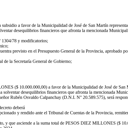
un subsidio a favor de la Municipalidad de José de San Martín represe
ar desequilibrios financieros que afronta la mencionada Municipalida
° 1304/78 y modificatorios;
mico;
uentra previsto en el Presupuesto General de la Provincia, aprobado p
l de la Secretaría General de Gobierno;
NES ($ 10.000.000,00) a favor de la Municipalidad de José de San Ma
solventar desequilibrios financieros que afronta la mencionada Munic
 señor Rubén Osvaldo Calpanchay (D.N.I. N° 20.589.575), será responsa
 decreto deberá
cepcionado y rendido ante el Tribunal de Cuentas de la Provincia, remiti
reto, y que asciende a la suma total de PESOS DIEZ MILLONES ($ 10.0