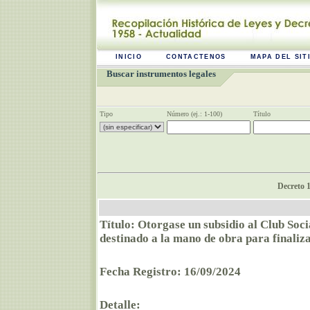
INICIO
CONTACTENOS
MAPA DEL SIT
Buscar instrumentos legales
Tipo
Número (ej.: 1-100)
Título
Decreto 1
Título: Otorgase un subsidio al Club So
destinado a la mano de obra para finaliz
Fecha Registro: 16/09/2024
Detalle: