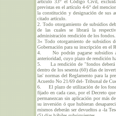
artículo 33° el Código Civil, excluid
previstas en el artículo 4-6° del menc
la constitución y designación de sus au
citado artículo.
2. Todo otorgamiento de subsidios debe
de las cuales se librará la respec
administración rendición de los fondos.
3« Todo otorgamiento de subsidios de
Gobernación para su inscripción en el Re
4. No podrán pagarse subsidios al 
anterioridad, cuyo plazo de rendición h
5. La rendición de "fondos deberá ef
dentro de los sesenta (60) días de inver
las' normas del Reglamento para la pr
Acuerdo No 21/69 del- Tribunal de Cuen
6. El plazo de utilización de los fondo
fijado en cada caso, por el Decreto que
permanezcan sin aplicación por más de t
su inversión ó que hubieran desapareci
mismos deberán ser devueltos a -la Teso
(5) días hábiles subsiguientes.