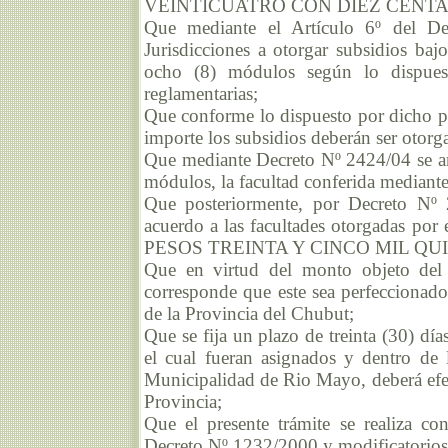
VEINTICUATRO CON DIEZ CENTAVOS
Que mediante el Artículo 6º del Dec
Jurisdicciones a otorgar subsidios baj
ocho (8) módulos según lo dispue
reglamentarias;
Que conforme lo dispuesto por dicho pre
importe los subsidios deberán ser otorg
Que mediante Decreto Nº 2424/04 se amp
módulos, la facultad conferida mediante
Que posteriormente, por Decreto Nº 
acuerdo a las facultades otorgadas por 
PESOS TREINTA Y CINCO MIL QUI
Que en virtud del monto objeto del 
corresponde que este sea perfeccionado
de la Provincia del Chubut;
Que se fija un plazo de treinta (30) día
el cual fueran asignados y dentro de l
Municipalidad de Rio Mayo, deberá efect
Provincia;
Que el presente trámite se realiza c
Decreto Nº 1232/2000 y modificatorios