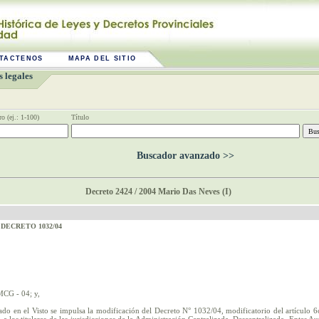
TACTENOS
MAPA DEL SITIO
 legales
o (ej.: 1-100)
Título
Buscador avanzado >>
Decreto 2424 / 2004 Mario Das Neves (I)
 DECRETO 1032/04
MCG - 04; y,
ado en el Visto se impulsa la modificación del Decreto N° 1032/04, modificatorio del artículo 