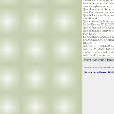
mediante el cual se facult
Estado, a otorgar subsidi
normas reglamentarias;
Que el acto administrativ
creación cuentan con facul
Que dicha inclusión no res
modificación;
Que a efectos de lograr un
6o del Decreto N° 1232/0
Que es facultad de la Admi
Que ha tomado intervenció
POR ELLO:
EL GOBERNADOR DE L
EN ACUERDO GENERAL
DECRETA:
Artículo 1.- DEROGASE e
Artículo 2°.- AMPLIASE 
módulos, la facultad confe
Artículo 3°.- Regístrese, 
INSTRUMENTOS LEGAL
Instrumentos legales afectado
(Se relaciona) Decreto 1032