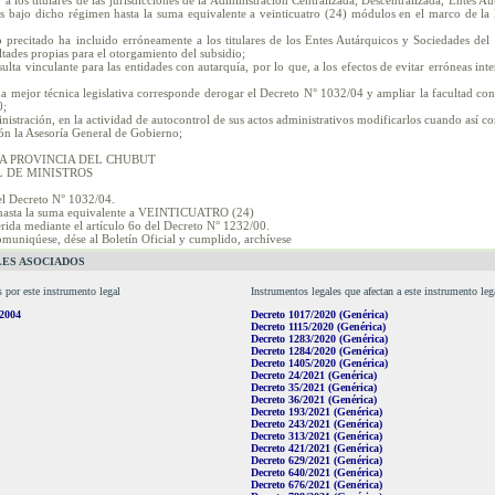
ó a los titulares de las jurisdicciones de la Administración Centralizada, Descentralizada, Entes A
os bajo dicho régimen hasta la suma equivalente a veinticuatro (24) módulos en el marco de la
o precitado ha incluido erróneamente a los titulares de los Entes Autárquicos y Sociedades del
tades propias para el otorgamiento del subsidio;
ulta vinculante para las entidades con autarquía, por lo que, a los efectos de evitar erróneas int
a mejor técnica legislativa corresponde derogar el Decreto N° 1032/04 y ampliar la facultad con
0;
nistración, en la actividad de autocontrol de sus actos administrativos modificarlos cuando así c
n la Asesoría General de Gobierno;
A PROVINCIA DEL CHUBUT
 DE MINISTROS
l Decreto N° 1032/04.
hasta la suma equivalente a VEINTICUATRO (24)
rida mediante el artículo 6o del Decreto N° 1232/00.
comuniqúese, dése al Boletín Oficial y cumplido, archívese
ES ASOCIADOS
s por este instrumento legal
Instrumentos legales que afectan a este instrumento leg
/2004
Decreto 1017/2020 (Genérica)
Decreto 1115/2020 (Genérica)
Decreto 1283/2020 (Genérica)
Decreto 1284/2020 (Genérica)
Decreto 1405/2020 (Genérica)
Decreto 24/2021 (Genérica)
Decreto 35/2021 (Genérica)
Decreto 36/2021 (Genérica)
Decreto 193/2021 (Genérica)
Decreto 243/2021 (Genérica)
Decreto 313/2021 (Genérica)
Decreto 421/2021 (Genérica)
Decreto 629/2021 (Genérica)
Decreto 640/2021 (Genérica)
Decreto 676/2021 (Genérica)