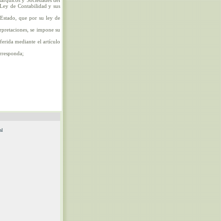
utárquicos y Sociedades del
 Ley de Contabilidad y sus
 Estado, que por su ley de
erpretaciones, se impone su
ferida mediante el artículo
orresponda;
al