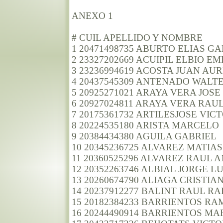
ANEXO 1
# CUIL APELLIDO Y NOMBRE
1 20471498735 ABURTO ELIAS G
2 23327202669 ACUIPIL ELBIO E
3 23236994619 ACOSTA JUAN AU
4 20437545309 ANTENADO WALT
5 20925271021 ARAYA VERA JOSE
6 20927024811 ARAYA VERA RAU
7 20175361732 ARTILESJOSE VIC
8 20224535180 ARISTA MARCELO
9 20384434380 AGUILA GABRIEL
10 20345236725 ALVAREZ MATIA
11 20360525296 ALVAREZ RAUL 
12 20352263746 ALBIAL JORGE LU
13 20260674790 ALIAGA CRISTIA
14 20237912277 BALINT RAUL R
15 20182384233 BARRIENTOS R
16 20244490914 BARRIENTOS M