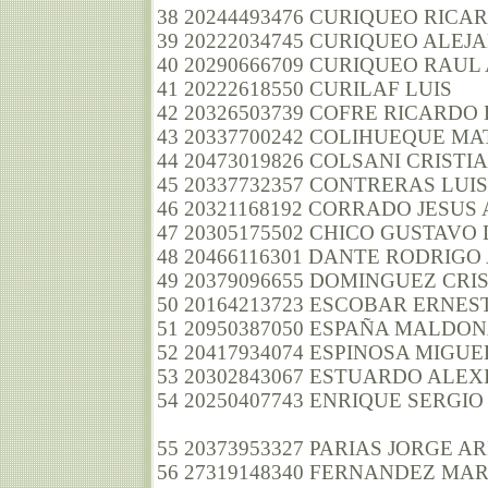
38 20244493476 CURIQUEO RICA
39 20222034745 CURIQUEO ALE
40 20290666709 CURIQUEO RAUL
41 20222618550 CURILAF LUIS
42 20326503739 COFRE RICARDO
43 20337700242 COLIHUEQUE MA
44 20473019826 COLSANI CRIST
45 20337732357 CONTRERAS LUIS
46 20321168192 CORRADO JESUS
47 20305175502 CHICO GUSTAVO
48 20466116301 DANTE RODRIG
49 20379096655 DOMINGUEZ CRI
50 20164213723 ESCOBAR ERNE
51 20950387050 ESPAÑA MALD
52 20417934074 ESPINOSA MIGU
53 20302843067 ESTUARDO ALEX
54 20250407743 ENRIQUE SERGI
55 20373953327 PARIAS JORGE AR
56 27319148340 FERNANDEZ MA