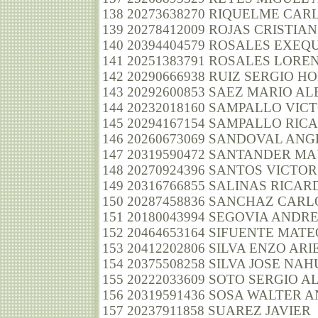
138 20273638270 RIQUELME CA
139 20278412009 ROJAS CRISTIA
140 20394404579 ROSALES EXEQ
141 20251383791 ROSALES LORE
142 20290666938 RUIZ SERGIO H
143 20292600853 SAEZ MARIO A
144 20232018160 SAMPALLO VI
145 20294167154 SAMPALLO RI
146 20260673069 SANDOVAL AN
147 20319590472 SANTANDER M
148 20270924396 SANTOS VICTO
149 20316766855 SALINAS RICA
150 20287458836 SANCHAZ CARL
151 20180043994 SEGOVIA AND
152 20464653164 SIFUENTE MA
153 20412202806 SILVA ENZO ARI
154 20375508258 SILVA JOSE NA
155 20222033609 SOTO SERGIO 
156 20319591436 SOSA WALTER 
157 20237911858 SUAREZ JAVIER