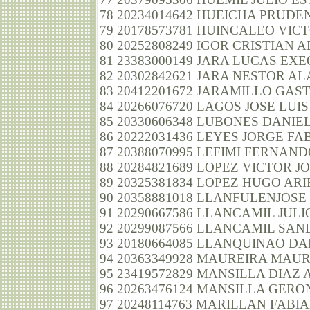
78 20234014642 HUEICHA PRUD
79 20178573781 HUINCALEO VIC
80 20252808249 IGOR CRISTIAN 
81 23383000149 JARA LUCAS EX
82 20302842621 JARA NESTOR A
83 20412201672 JARAMILLO GAS
84 20266076720 LAGOS JOSE LUIS
85 20330606348 LUBONES DANIE
86 20222031436 LEYES JORGE FA
87 20388070995 LEFIMI FERNAN
88 20284821689 LOPEZ VICTOR J
89 20325381834 LOPEZ HUGO ARI
90 20358881018 LLANFULENJOSE
91 20290667586 LLANCAMIL JU
92 20299087566 LLANCAMIL SA
93 20180664085 LLANQUINAO D
94 20363349928 MAUREIRA MA
95 23419572829 MANSILLA DIAZ
96 20263476124 MANSILLA GER
97 20248114763 MARILLAN FABI