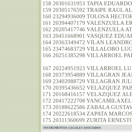
158 20301631953 TAPIA EDUARD
159 20305176592 TRAIPE RAUL 
160 23294936009 TOLOSA HECT
161 20394407179 VALENZUELA 
162 20205417746 VALENZUELA AT
163 20451668901 VASQUEZ EDU
164 20363349472 VILAN LEANDR
165 23474683729 VILLALOBO LU
166 20251385298 VILLARROEL 
167 20224951923 VILLARROEL L
168 20373954889 VILLAGRAN JEA
169 23402088729 VILLAGRAN JU
170 20395436652 VELAZQUEZ P
171 20168416157 VELAZQUEZ A
172 20417222708 YANCAMILAXEL
173 20188622586 ZABALA GUST
174 20222618534 ZAPATA MARCO
175 20311360699 ZURITA ERNES
INSTRUMENTOS LEGALES ASOCIADOS