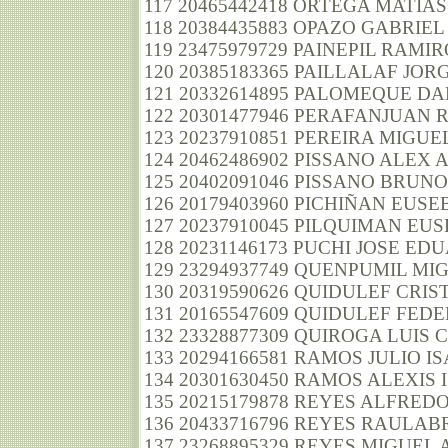
117 20465442418 ORTEGA MATIA
118 20384435883 OPAZO GABRIE
119 23475979729 PAINEPIL RAMI
120 20385183365 PAILLALAF JOR
121 20332614895 PALOMEQUE D
122 20301477946 PERAFANJUAN
123 20237910851 PEREIRA MIGU
124 20462486902 PISSANO ALEX 
125 20402091046 PISSANO BRUNO
126 20179403960 PICHIÑAN EUSE
127 20237910045 PILQUIMAN E
128 20231146173 PUCHI JOSE ED
129 23294937749 QUENPUMIL MI
130 20319590626 QUIDULEF CRIS
131 20165547609 QUIDULEF FED
132 23328877309 QUIROGA LUIS 
133 20294166581 RAMOS JULIO IS
134 20301630450 RAMOS ALEXIS 
135 20215179878 REYES ALFRED
136 20433716796 REYES RAULA
137 23268895329 REYES MIGUEL