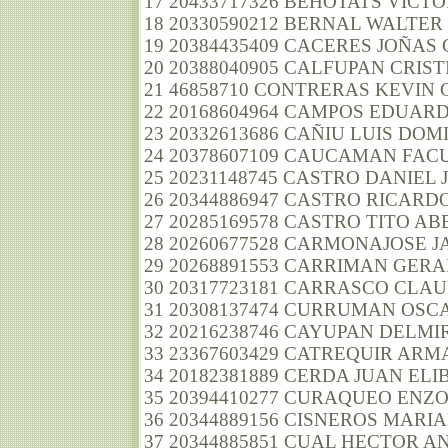
17 20433717326 BEHOTATS VICT
18 20330590212 BERNAL WALTER
19 20384435409 CACERES JOÑAS
20 20388040905 CALFUPAN CRI
21 46858710 CONTRERAS KEVIN 
22 20168604964 CAMPOS EDUAR
23 20332613686 CAÑIU LUIS DO
24 20378607109 CAUCAMAN FAC
25 20231148745 CASTRO DANIEL
26 20344886947 CASTRO RICARD
27 20285169578 CASTRO TITO AB
28 20260677528 CARMONAJOSE J
29 20268891553 CARRIMAN GER
30 20317723181 CARRASCO CLA
31 20308137474 CURRUMAN OSC
32 20216238746 CAYUPAN DELM
33 23367603429 CATREQUIR AR
34 20182381889 CERDA JUAN EL
35 20394410277 CURAQUEO ENZ
36 20344889156 CISNEROS MARI
37 20344885851 CUAL HECTOR A