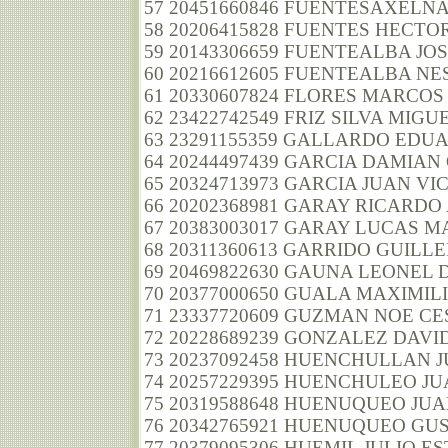
57 20451660846 FUENTESAXELN
58 20206415828 FUENTES HECT
59 20143306659 FUENTEALBA J
60 20216612605 FUENTEALBA N
61 20330607824 FLORES MARCOS
62 23422742549 FRIZ SILVA MIG
63 23291155359 GALLARDO EDU
64 20244497439 GARCIA DAMIA
65 20324713973 GARCIA JUAN VI
66 20202368981 GARAY RICARDO
67 20383003017 GARAY LUCAS M
68 20311360613 GARRIDO GUIL
69 20469822630 GAUNA LEONEL
70 20377000650 GUALA MAXIMI
71 23337720609 GUZMAN NOE C
72 20228689239 GONZALEZ DAVID
73 20237092458 HUENCHULLAN 
74 20257229395 HUENCHULEO JU
75 20319588648 HUENUQUEO JU
76 20342765921 HUENUQUEO GU
77 20379095306 HUEMIL JULIO E