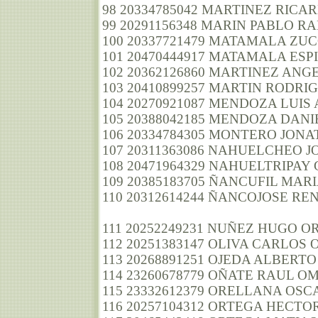
98 20334785042 MARTINEZ RICA
99 20291156348 MARIN PABLO R
100 20337721479 MATAMALA ZU
101 20470444917 MATAMALA ES
102 20362126860 MARTINEZ AN
103 20410899257 MARTIN RODRI
104 20270921087 MENDOZA LUIS
105 20388042185 MENDOZA DANI
106 20334784305 MONTERO JON
107 20311363086 NAHUELCHEO 
108 20471964329 NAHUELTRIPA
109 20385183705 ÑANCUFIL MAR
110 20312614244 ÑANCOJOSE RE
111 20252249231 NUÑEZ HUGO 
112 20251383147 OLIVA CARLOS
113 20268891251 OJEDA ALBERT
114 23260678779 OÑATE RAUL O
115 23332612379 ORELLANA OS
116 20257104312 ORTEGA HECTO