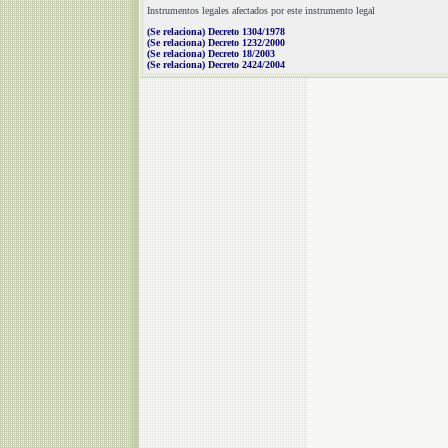
Instrumentos legales afectados por este instrumento legal
(Se relaciona) Decreto 1304/1978
(Se relaciona) Decreto 1232/2000
(Se relaciona) Decreto 18/2003
(Se relaciona) Decreto 2424/2004