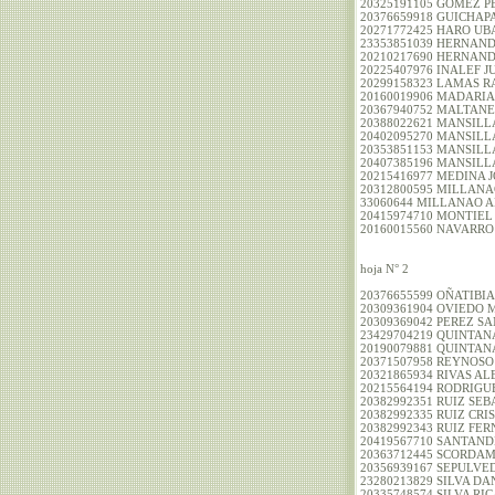
20325191105 GOMEZ
20376659918 GUICHA
20271772425 HARO 
23353851039 HERNAN
20210217690 HERN
20225407976 INALEF
20299158323 LAMA
20160019906 MADAR
20367940752 MALTA
20388022621 MANSI
20402095270 MANSI
20353851153 MANSIL
20407385196 MANSI
20215416977 MEDINA
20312800595 MILL
33060644 MILLANAO 
20415974710 MONTIEL
20160015560 NAVARRO
hoja N° 2
20376655599 OÑATIBI
20309361904 OVIEDO
20309369042 PEREZ S
23429704219 QUINTA
20190079881 QUINTAN
20371507958 REYNOSO
20321865934 RIVAS A
20215564194 RODRIG
20382992351 RUIZ SEB
20382992335 RUIZ CRI
20382992343 RUIZ FE
20419567710 SANTAN
20363712445 SCORDA
20356939167 SEPUL
23280213829 SILVA D
20335748574 SILVA R