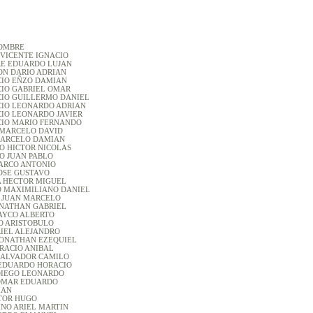
OMBRE
VICENTE IGNACIO
RE EDUARDO LUJAN
ON DARIO ADRIAN
CIO EÑZO DAMIAN
IO GABRIEL OMAR
IO GUILLERMO DANIEL
CIO LEONARDO ADRIAN
IO LEONARDO JAVIER
CIO MARIO FERNANDO
 MARCELO DAVID
C MARCELO DAMIAN
RDO HICTOR NICOLAS
O JUAN PABLO
 MARCO ANTONIO
 JOSE GUSTAVO
LLA HECTOR MIGUEL
O MAXIMILIANO DANIEL
SO JUAN MARCELO
 JONATHAN GABRIEL
 MAYCO ALBERTO
ASCO ARISTOBULO
 ARIEL ALEJANDRO
E JONATHAN EZEQUIEL
HORACIO ANIBAL
A SALVADOR CAMILO
 EDUARDO HORACIO
A DIEGO LEONARDO
A OMAR EDUARDO
ABIAN
VICTOR HUGO
TINO ARIEL MARTIN