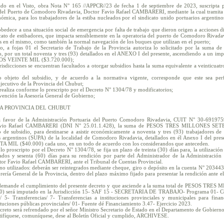
ado en el Visto, obra Nota N° 165 //APPCR//23 de fecha 1 de septiembre de 2023, suscripta p
del Puerto de Comodoro Rivadavia, Doctor Favio Rafael CAMBARERI, mediante la cual tramita l
ómica, para los trabajadores de la estiba nucleados por el sindicato unido portuarios argentin
bedece a una situación social de emergencia por falta de trabajo que dieron origen a acciones d
icato de estibadores, que impacta sensiblemente en la operatoria del puerto de Comodoro Rivadav
es en el mismo, como también la normal navegación de los buques que utilizan en el puerto;
o, a fojas 01 el Secretario de Trabajo de la Provincia autoriza lo solicitado por la su
o, por un total noventa y tres (93) detallados en el ANEXO I del presente, ascendiendo a un i
S VEINTE MIL ($3.720.000);
jurisdicciones se encuentran facultados a otorgar subsidios hasta la suma equivalente a veinticu
 objeto del subsidio, y de acuerdo a la normativa vigente, corresponde que este sea per
jecutivo de la Provincia del Chubut;
 realiza conforme lo prescripto por el Decreto N° 1304/78 y modificatorios;
vención la Asesoría General de Gobierno;
A PROVINCIA DEL CHUBUT
favor de la Administración Portuaria del Puerto Comodoro Rivadavia, CUIT N° 30-6919759
 Favio Rafael CAMBARERI (DNI N° 25.01.1.428), la suma de PESOS TRES MILLONES S
de subsidio, para destinarse a asistir económicamente a noventa y tres (93) trabajadores de 
s argentinos (SUPA) de la localidad de Comodoro Rivadavia, detallados en él Anexo I del prese
MIL ($40.000) cada uno, en un todo de acuerdo con los considerandos que anteceden.
lo proscripto por el Decreto N° 1304/78, se fija un plazo de treinta (30) días para, la utilización
ados y sesenta (60) días para su rendición por parte del Administrador de la Administración
r Favio Rafael CAMBARERI, ante el Tribunal de Cuentas Provincial.
 no utilizados: deberán ser reintegrados mediante cheque, giro o depósito en la cuenta N° 2034
orería General de la Provincia, dentro del plazo máximo fijado para presentar la rendición ante e
ue demande el cumplimiento del presente decreto y que asciende a la suma total de PESOS T
 será imputado en la Jurisdicción 15- SAF 15 - SECRETARIA DE TRABAJO- Programa 01- Con
5- Transferencias/ 7- Transferencias a instituciones provinciales y municipales para financ
tituciones públicas provinciales/ 01- Fuente dé Financiamiento 3.47- Ejercicio 2023.
ecreto será refrendado por el señor Ministro Secretario de Estado en el Departamento de Gobierno 
notifíquese, comuníquese, dese al Boletín Oficial y cumplido, ARCHIVESE.