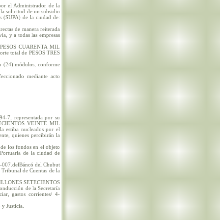
or el Administrador de la
a solicitud de un subsidio
os (SUPA) de la ciudad de:
irectas de manera reiterada
ia, y a todas las empresas
ma de PESOS CUARENTA MIL
mporte total de PESOS TRES
atro (24) módulos, conforme
feccionado mediante acto
4-7, representada por su
ETECIENTOS VEINTE MIL
la estiba nucleados por el
nte, quienes percibirán la
 de los fondos en el objeto
 Portuaria de la ciudad de
43-007.delBáncó del Chubut
l Tribunal de Cuentas de la
RES MILLONES SETECIENTOS
ducción de la Secretaría
iar, gastos corrientes/ 4-
y Justicia.