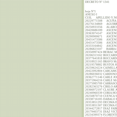
DECRETO N° 1341
hoja N°1
ANEXO I
CUIL APELLIDO Y N
20229771508 ACUÑA 
20276134869 AGUIR
20250933356 ALARC
20420686189 ASCEN
20363074147 ASCENC
20290900671 ASCENC
20431473586 ASCEN
20431473586 ASCENC
20333164842 ASCEN
20286823107 BARRA
20350997424 BEIRA
20206313162 BOCCA
20377641818 BOCCARD
20318921165 BRAVO
20219578882 BUSTOS
20259624224 CAIMI
20422092804 CARCAM
20286036032 CARDO
20362771146 CARLE
20371964216 CARLE
20275985709 CARR
20282363276 CIRILO
20366972197 CLAUR
20240960339 CORIA 
20250870710 CUENC
20338716185 DABALO
20353851293 DECIM
20353851307 DECIM
20344272817 DIAZ F
20179403731 DIAZ 
20234399374 FLOREN