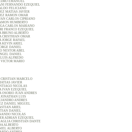
 PEDRO EMANUEL
PANI FERNANDO EZEQUIEL
UBALDO FELICIANO
DEZ MATIAS JAVIER
ANDEZ RAMON OMAR
 JUAN CARLOS CIPRIANO
S RAMON HUMBERTO
IAGA CARLOS MARIANO
NERI FRANCO EZEQUIEL
LLA BRUNO ALBERTO
LLA CRISTHIAN OMAR
LA JORGE RAFAEL
LLA KEVIN ARIEL
 JORGE DANIEL
ANAO NESTOR ABEL
ANGEL DANIEL
 LUIS ALFREDO
 VICTOR MARIO
A CRISTIAN MARCELO
 MATIAS JAVIER
ANTIAGO NICOLAS
NA IVAN EZEQUIEL
A OSORIO JUAN ANDRES
 JONATHAN LUIS
LEJANDRO ANDRES
UEZ DANIEL MIGUEL
ASTIAN ARIEL
STIAN DANIEL
RNANDO NICOLAS
DER ADRIAN EZEQUIEL
MAGLIA CHRISTIAN DANTE
VEDA ALBERTO
ANIEL ALBERTO
ICARDO ANDRES