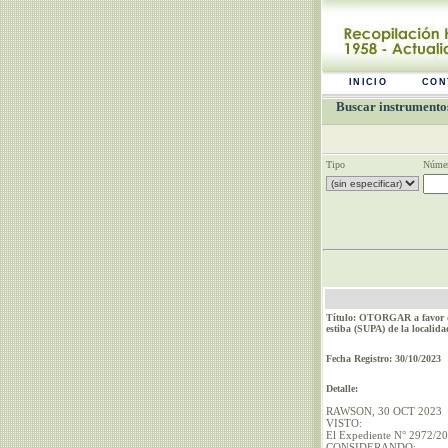
INICIO
CON
Buscar instrumentos
Tipo
Númer
Título: OTORGAR a favor de
estiba (SUPA) de la locali
Fecha Registro: 30/10/2023
Detalle:
RAWSON, 30 OCT 2023
VISTO:
El Expediente N° 2972/20
CONSIDERANDO: