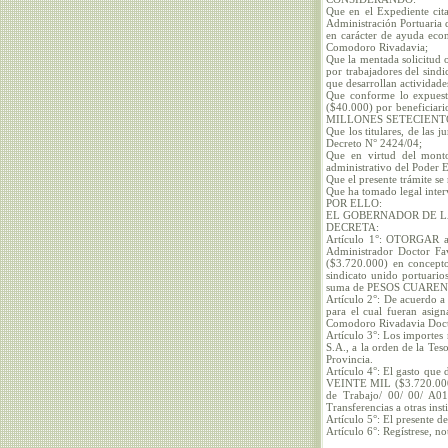
Que en el Expediente cit
Administración Portuaria 
en carácter de ayuda econ
Comodoro Rivadavia;
Que la mentada solicitud o
por trabajadores del sind
que desarrollan actividad
Que conforme lo expuest
($40.000) por beneficiari
MILLONES SETECIENTO
Que los titulares, de las 
Decreto N° 2424/04;
Que en virtud del monto
administrativo del Poder E
Que el presente trámite se
Que ha tomado legal inter
POR ELLO:
EL GOBERNADOR DE L
DECRETA:
Artículo 1°: OTORGAR a 
Administrador Doctor
($3.720.000) en concepto 
sindicato unido portuario
suma de PESOS CUARENTA 
Artículo 2°: De acuerdo a 
para el cual fueran asign
Comodoro Rivadavia Docto
Artículo 3°: Los importes
S.A., a la orden de la Tes
Provincia.
Artículo 4°: El gasto q
VEINTE MIL ($3.720.000)
de Trabajo/ 00/ 00/ A01/ 
Transferencias a otras ins
Artículo 5°: El presente d
Artículo 6°: Regístrese, 