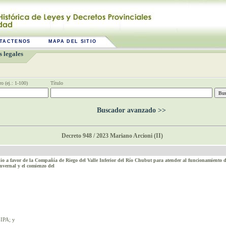
TACTENOS
MAPA DEL SITIO
 legales
o (ej.: 1-100)
Título
Buscador avanzado >>
Decreto 948 / 2023 Mariano Arcioni (II)
io a favor de la Compañía de Riego del Valle Inferior del Río Chubut para atender al funcionamiento d
nvernal y el comienzo del
-IPA; y