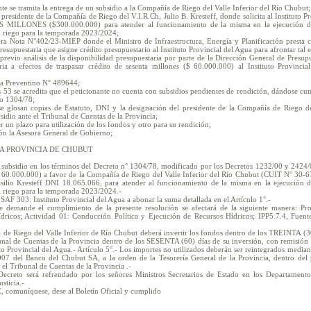
te se tramita la entrega de un subsidio a la Compañía de Riego del Valle Inferior del Río Chubut;
 presidente de la Compañía de Riego del V.I.R.Ch, Julio B. Kresteff, donde solicita al Instituto P
ILLONES ($300.000.000) para atender al funcionamiento de la misma en la ejecución de
l riego para la temporada 2023/2024;
ra Nota N°402/23-MIEP donde el Ministro de Infraestructura, Energía y Planificación presta c
resupuestaria que asigne crédito presupuestario al Instituto Provincial del Agua para afrontar tal 
revio análisis de la disponibilidad presupuestaria por parte de la Dirección General de Presupue
ia a efectos de traspasar crédito de sesenta millones ($ 60.000.000) al Instituto Provincia
ra Preventino N° 489644;
 53 se acredita que el peticionante no cuenta con subsidios pendientes de rendición, dándose cu
to 1304/78;
e glosan copias de Estatuto, DNI y la designación del presidente de la Compañía de Riego del
sidio ante el Tribunal de Cuentas de la Provincia;
 un plazo para utilización de los fondos y otro para su rendición;
ón la Asesora General de Gobierno;
A PROVINCIA DE CHUBUT
 subsidio en los términos del Decreto n° 1304/78, modificado por los Decretos 1232/00 y 242
000.000) a favor de la Compañía de Riego del Valle Inferior del Río Chubut (CUIT N° 30-67
Basilio Kresteff DNI 18.065.066, para atender al funcionamiento de la misma en la ejecución 
l riego para la temporada 2023/2024.-
l SAF 303: Instituto Provincial del Agua a abonar la suma detallada en el Artículo 1°.-
ue demande el cumplimiento de la presente resolución se afectará de la siguiente manera: 
dricos; Actividad 01: Conducción Política y Ejecución de Recursos Hídricos; IPP5.7.4, Fuent
 de Riego del Valle Inferior de Río Chubut deberá invertir los fondos dentro de los TREINTA (3
bunal de Cuentas de la Provincia dentro de los SESENTA (60) días de su inversión, con remisión 
to Provincial del Agua.- Artículo 5°.- Los importes no utilizados deberán ser reintegrados media
07 del Banco del Chubut SA, a la orden de la Tesorería General de la Provincia, dentro del
 el Tribunal de Cuentas de la Provincia .-
 Decreto será refrendado por los señores Ministros Secretarios de Estado en los Departamen
sticia.-
 comuníquese, dese al Boletín Oficial y cumplido