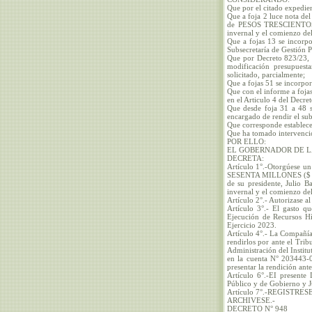
Que por el citado expedien
Que a foja 2 luce nota del
de PESOS TRESCIENTOS M
invernal y el comienzo de
Que a fojas 13 se incorpo
Subsecretaría de Gestión P
Que por Decreto 823/23, p
modificación presupuestar
solicitado, parcialmente;
Que a fojas 51 se incorpo
Que con el informe a fojas
en el Articulo 4 del Decre
Que desde foja 31 a 48 s
encargado de rendir el sub
Que corresponde establecer
Que ha tomado intervenci
POR ELLO:
EL GOBERNADOR DE L
DECRETA:
Artículo 1°.-Otorgúese un
SESENTA MILLONES ($ 60.
de su presidente, Julio 
invernal y el comienzo de
Artículo 2°.- Autorizase a
Artículo 3°.- El gasto q
Ejecución de Recursos Hí
Ejercicio 2023.
Artículo 4°.- La Compañía
rendirlos por ante el Tri
Administración del Institu
en la cuenta N° 203443-0
presentar la rendición ante
Artículo 6°.-EI presente
Público y de Gobierno y Ju
Artículo 7°.-REGISTRESE,
ARCHIVESE.-
DECRETO N° 948