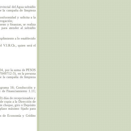
rovincial del Agua subsidio
 la campaña de limpieza
onformidad y solicita a la
erogación;
sto y finanzas, se realiza
l para atender al subsidio
mplimiento a lo establecido
 V.I.R.Ch., quien será el
4/04, por la suma de PESOS
049712-3), en la persona
de la campaña de limpieza
Programa 16; Conducción y
e de Financiamiento 1.11;
0) días de recepcionados y
de copia a la Dirección de
nte cheque, giro o Depósito
 plazo máximo fijado para
tos de Economía y Crédito