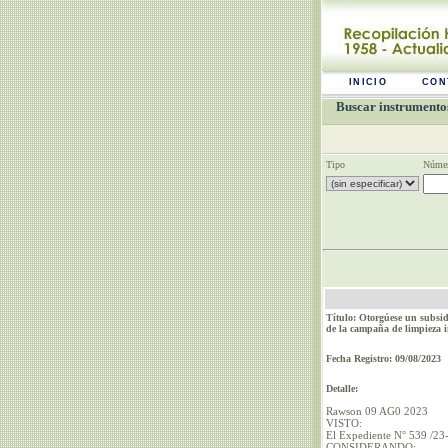
INICIO
CON
Buscar instrumentos
Tipo
Númer
Título: Otorgúese un subsid
de la campaña de limpieza i
Fecha Registro: 09/08/2023
Detalle:
Rawson 09 AG0 2023
VISTO:
El Expediente N° 539 /23
CONSIDERANDO: