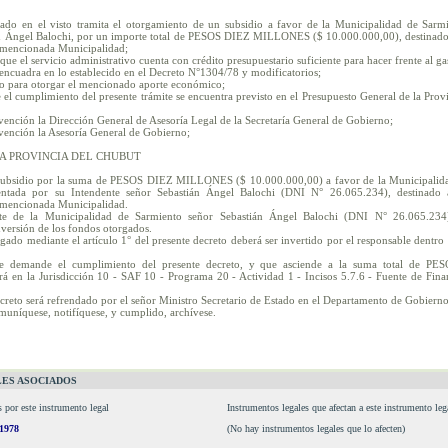
tado en el visto tramita el otorgamiento de un subsidio a favor de la Municipalidad de Sarmi
án Ángel Balochi, por un importe total de PESOS DIEZ MILLONES ($ 10.000.000,00), destinado a
a mencionada Municipalidad;
que el servicio administrativo cuenta con crédito presupuestario suficiente para hacer frente al ga
 encuadra en lo establecido en el Decreto N°1304/78 y modificatorios;
o para otorgar el mencionado aporte económico;
el cumplimiento del presente trámite se encuentra previsto en el Presupuesto General de la Prov
vención la Dirección General de Asesoría Legal de la Secretaría General de Gobierno;
vención la Asesoría General de Gobierno;
A PROVINCIA DEL CHUBUT
n subsidio por la suma de PESOS DIEZ MILLONES ($ 10.000.000,00) a favor de la Municipalid
ntada por su Intendente señor Sebastián Ángel Balochi (DNI N° 26.065.234), destinado a 
a mencionada Municipalidad.
nte de la Municipalidad de Sarmiento señor Sebastián Ángel Balochi (DNI N° 26.065.234)
nversión de los fondos otorgados.
rgado mediante el artículo 1° del presente decreto deberá ser invertido por el responsable dent
que demande el cumplimiento del presente decreto, y que asciende a la suma total de
á en la Jurisdicción 10 - SAF 10 - Programa 20 - Actividad 1 - Incisos 5.7.6 - Fuente de Fina
ecreto será refrendado por el señor Ministro Secretario de Estado en el Departamento de Gobierno
omuníquese, notifíquese, y cumplido, archívese.
ES ASOCIADOS
s por este instrumento legal
Instrumentos legales que afectan a este instrumento leg
/1978
(No hay instrumentos legales que lo afecten)