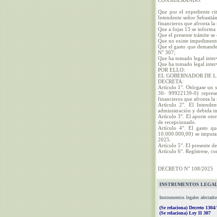
CONSIDERANDO:
Que por el expediente ci
Intendente señor Sebasti
financieros que afronta l
Que a fojas 13 se informa 
Que el presente trámite se
Que no existe impediment
Que el gasto que demande 
N° 307;
Que ha tomado legal inter
Que ha tomado legal inter
POR ELLO:
EL GOBERNADOR DE L
DECRETA:
Artículo 1°. Otórgase u
30- 99922139-0) represe
financieros que afronta l
Artículo 2°. El Intende
administración y debida i
Artículo 3°. El aporte oto
de recepcionado.
Artículo 4°. El gasto 
10.000.000,00) se imputar
2025.
Artículo 5°. El presente d
Artículo 6°. Regístrese, c
DECRETO N° 108/2025
INSTRUMENTOS LEGAL
Instrumentos legales afectado
(Se relaciona) Decreto 1304
(Se relaciona) Ley II 307