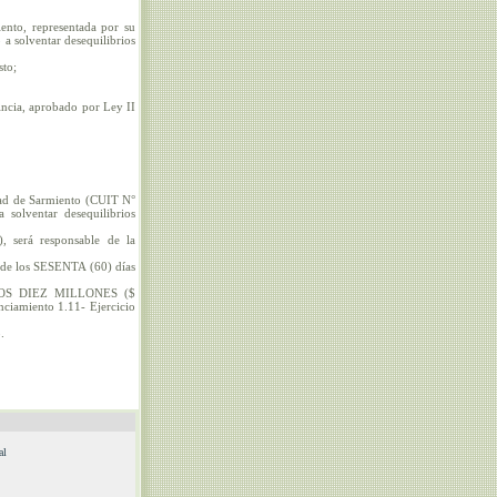
ento, representada por su
 solventar desequilibrios
sto;
incia, aprobado por Ley II
ad de Sarmiento (CUIT N°
solventar desequilibrios
, será responsable de la
ro de los SESENTA (60) días
 PESOS DIEZ MILLONES ($
nciamiento 1.11- Ejercicio
.
al