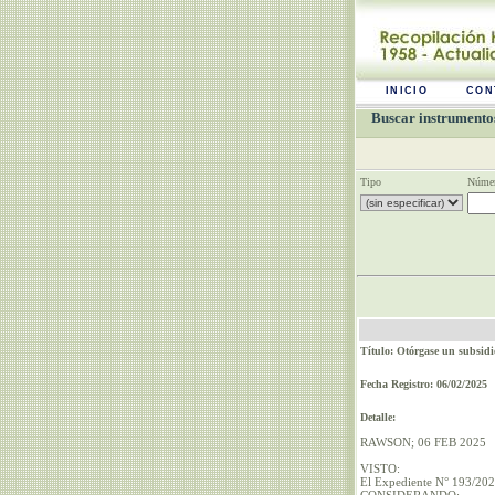
INICIO
CON
Buscar instrumentos
Tipo
Númer
Título: Otórgase un subsidi
Fecha Registro: 06/02/2025
Detalle:
RAWSON; 06 FEB 2025
VISTO:
El Expediente N° 193/202