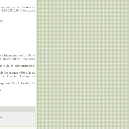
e Gaiman, en la persona de
9.000.000,00), destinado
sto;
su Intendente señor Dario
desequilibrio financiero
ble de la administración,
de los sesenta (60) días de
a la Dirección General de
rograma 20 - Actividad 1 -
o.
al