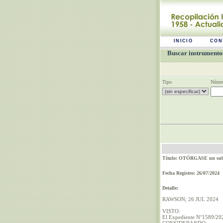
INICIO
CON
Buscar instrumentos
Tipo
Númer
Título: OTÓRGASE un subsi
Fecha Registro: 26/07/2024
Detalle:
RAWSON; 26 JUL 2024
VISTO:
El Expediente N°1589/20