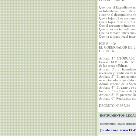
CONSIDERANDO:
Que, por el Expediente me
su Intendente, Señor Da
a cubrir el desequilibrio f
Que a fojas 02 se encuentr
Que a fojas 06 se informa 
Que el presente trámite se
Que no existe impediment
Que ha tomado intervenció
Que ha tomado legal inter
POR ELLO:
EL GOBERNADOR DE L
DECRETA:
Artículo 1°: OTÓRGASE un
Ernesto JAMES (DNI N° 2
de las arcas públicas.
Artículo 2°: El intenden
inversión y rendición de 
Artículo 3°: El aporte oto
recepcionado y rendido a
Administración de la Secr
Artículo 4°: El gasto que
Inciso 5.7.6 - Fuente de F
Artículo 5°: El presente D
Artículo 6°: Regístrese, 
DECRETO N° 967/24
INSTRUMENTOS LEGAL
Instrumentos legales afectado
(Se relaciona) Decreto 1304