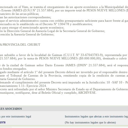
ncionado en el Visto, se tramita el otorgamiento de un aporte económico a la Municipalidad d
rio Ernesto JAMES (D.N.I N° 21.557.684), por un importe total de PESOS NUEVE MILLONES ($ 
inanciero de las arcas públicas;
an las autorizaciones correspondientes;
que el servicio administrativo cuenta con crédito presupuestario suficiente para hacer frente al ga
 encuadra en lo establecido en el Decreto N° 1304/78 y modificatorios;
o para otorgar el mencionado aporte económico;
n la Dirección General de Asesoría Legal de la Secretaría General de Gobierno;
vención la Asesoría General de Gobierno;
A PROVINCIA DEL CHUBUT
 subsidio a favor de la localidad de Gaiman (C.U.I.T. N° 33-67043783-9), representada por 
1.557.684), por la suma de PESOS NUEVE MILLONES ($9.000.000,00), destinado a cubrir el 
te de la ciudad de Gaiman señor Dario Ernesto JAMES (DNIN° 21.557.684), será el responsa
los fondos otorgados.
rgado mediante el artículo 1° del presente Decreto deberá ser invertido por el responsable dentro 
nte el Tribunal de Cuentas de la Provincia, remitiendo copia de la rendición de cuentas 
etaria General de Gobierno.
 demande el cumplimiento del presente Decreto será imputado en la Jurisdicción: 10 -SAF 10 - P
inanciamiento 1.11- Ejercicio 2024.
ecreto será refrendado por el señor Ministro Secretario de Estado en el Departamento de Gobiern
comuníquese, notifíquese, dese al Boletín Oficial y cumplido, ARCHÍVESE.
ES ASOCIADOS
s por este instrumento legal
Instrumentos legales que afectan a este instrumento leg
/1978
(No hay instrumentos legales que lo afecten)