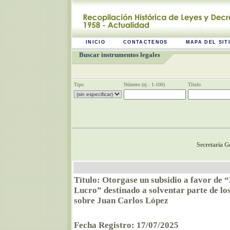
INICIO
CONTACTENOS
MAPA DEL SIT
Buscar instrumentos legales
Tipo
Número (ej.: 1-100)
Título
Secretaría G
Título: Otorgase un subsidio a favor de 
Lucro” destinado a solventar parte de
sobre Juan Carlos López
Fecha Registro: 17/07/2025