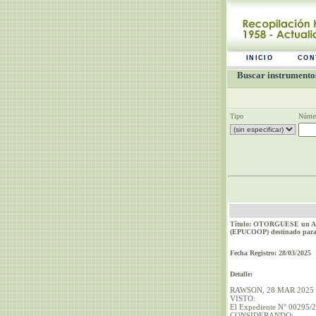
INICIO
CON
Buscar instrumentos
Tipo
Númer
Título: OTORGUESE un Aport
(EPUCOOP) destinado para l
Fecha Registro: 28/03/2025
Detalle:
RAWSON, 28 MAR 2025
VISTO:
El Expediente N° 00295/2
CONSIDERANDO: