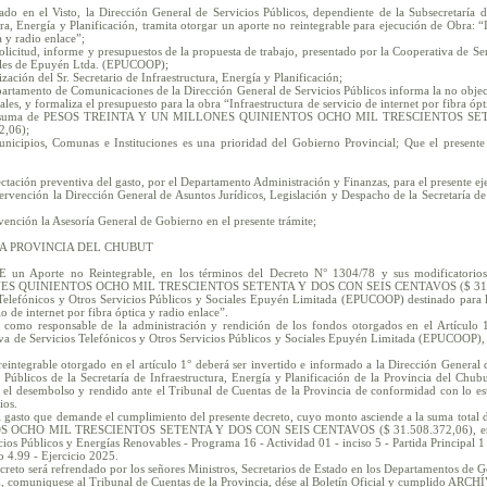
ado en el Visto, la Dirección General de Servicios Públicos, dependiente de la Subsecretaría d
ura, Energía y Planificación, tramita otorgar un aporte no reintegrable para ejecución de Obra: “I
a y radio enlace”;
olicitud, informe y presupuestos de la propuesta de trabajo, presentado por la Cooperativa de Se
iales de Epuyén Ltda. (EPUCOOP);
ización del Sr. Secretario de Infraestructura, Energía y Planificación;
partamento de Comunicaciones de la Dirección General de Servicios Públicos informa la no objeci
ales, y formaliza el presupuesto para la obra “Infraestructura de servicio de internet por fibra óp
 la suma de PESOS TREINTA Y UN MILLONES QUINIENTOS OCHO MIL TRESCIENTOS S
,06);
unicipios, Comunas e Instituciones es una prioridad del Gobierno Provincial; Que el presente
ectación preventiva del gasto, por el Departamento Administración y Finanzas, para el presente eje
rvención la Dirección General de Asuntos Jurídicos, Legislación y Despacho de la Secretaría de 
vención la Asesoría General de Gobierno en el presente trámite;
A PROVINCIA DEL CHUBUT
un Aporte no Reintegrable, en los términos del Decreto N° 1304/78 y sus modificatori
S QUINIENTOS OCHO MIL TRESCIENTOS SETENTA Y DOS CON SEIS CENTAVOS ($ 31.508.
Telefónicos y Otros Servicios Públicos y Sociales Epuyén Limitada (EPUCOOP) destinado para l
io de internet por fibra óptica y radio enlace”.
omo responsable de la administración y rendición de los fondos otorgados en el Artículo 1°
tiva de Servicios Telefónicos y Otros Servicios Públicos y Sociales Epuyén Limitada (EPUCOO
reintegrable otorgado en el artículo 1° deberá ser invertido e informado a la Dirección General 
s Públicos de la Secretaría de Infraestructura, Energía y Planificación de la Provincia del Ch
 el desembolso y rendido ante el Tribunal de Cuentas de la Provincia de conformidad con lo es
ios.
 gasto que demande el cumplimiento del presente decreto, cuyo monto asciende a la suma to
CHO MIL TRESCIENTOS SETENTA Y DOS CON SEIS CENTAVOS ($ 31.508.372,06), en la j
cios Públicos y Energías Renovables - Programa 16 - Actividad 01 - inciso 5 - Partida Principal 1 
o 4.99 - Ejercicio 2025.
decreto será refrendado por los señores Ministros, Secretarios de Estado en los Departamentos de
 comuniquese al Tribunal de Cuentas de la Provincia, dése al Boletín Oficial y cumplido ARCH