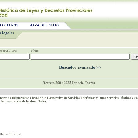
TACTENOS
MAPA DEL SITIO
 legales
o (ej.: 1-100)
Título
Buscador avanzado >>
Decreto 290 / 2025 Ignacio Torres
e no Reintegrable a favor de la Cooperativa de Servicios Telefónicos y Otros Servicios Públicos y S
a construcción de la obra: “Infra
025 - SlEyP; y