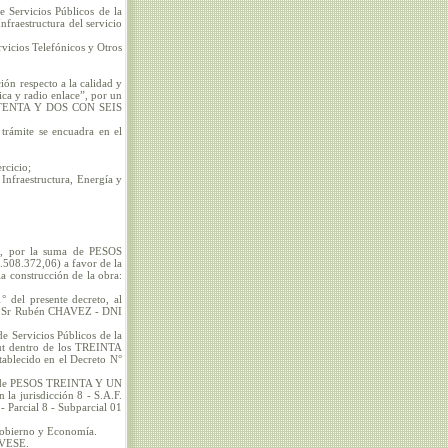
e Servicios Públicos de la
nfraestructura del servicio
rvicios Telefónicos y Otros
ón respecto a la calidad y
tica y radio enlace”, por un
ETENTA Y DOS CON SEIS
 trámite se encuadra en el
rcicio;
Infraestructura, Energía y
os, por la suma de PESOS
372,06) a favor de la
a construcción de la obra:
 del presente decreto, al
P), Sr Rubén CHAVEZ - DNI
de Servicios Públicos de la
ubut dentro de los TREINTA
tablecido en el Decreto N°
tal de PESOS TREINTA Y UN
urisdicción 8 - S.A.F.
- Parcial 8 - Subparcial 01
 Gobierno y Economía.
ÍVESE.