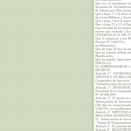
Que por el expediente cit
Secretaría de Infraestruct
de internet por fibra óptic
Que a fojas 2 a 20 obra: S
Servicios Públicos y Soc
Que a fojas 3 luce la autor
Que a fojas 21 a 22 el De
especificidad de los materi
monto que asciende a
CENTAVOS ($ 31.508.372
Que la asistencia a los M
Decreto N° 1304/78 y
modificatorios;
Que de fojas 26 luce la af
Que ha tomado debida inte
Planificación;
Que ha tomado legal inter
POR ELLO:
EL GOBERNADOR DE L
DECRETA:
Artículo 1°. OTORGUESE 
TREINTA Y UN MILLONE
Cooperativa de Servicios 
“Infraestructura del servic
Artículo 2°. DESIGNESE c
Presidente de la Coopera
N° 18.498.899.-
Artículo 3°. El aporte no 
Subsecretaría de Servicio
(30) días de recepcionado
1304/78 y sus modificator
Artículo 4°. IMPÚTESE el
MILLONES QUINIENTOS O
31: Subsecretaría de Servi
- Fuente de Financiamient
Artículo 5°. El presente 
Artículo 6°. REGÍSTRESE,