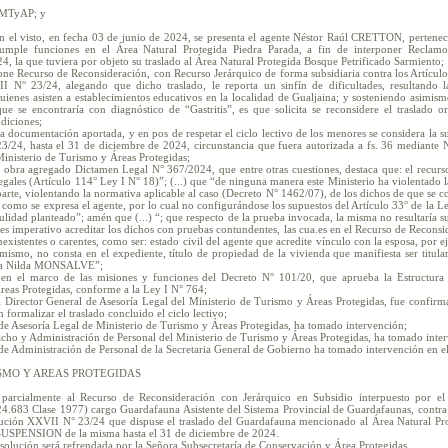
-MTyAP; y
en el visto, en fecha 03 de junio de 2024, se presenta el agente Néstor Raúl CRETTON, perteneci
umple funciones en el Área Natural Protegida Piedra Parada, a fin de interponer Reclamo 
, la que tuviera por objeto su traslado al Área Natural Protegida Bosque Petrificado Sarmiento;
one Recurso de Reconsideración, con Recurso Jerárquico de forma subsidiaria contra los Artículo
 N° 23/24, alegando que dicho traslado, le reporta un sinfín de dificultades, resultando l
quienes asisten a establecimientos educativos en la localidad de Gualjaina; y sosteniendo asimis
e se encontraría con diagnóstico de “Gastritis”, es que solicita se reconsidere el traslado 
ndiciones;
 documentación aportada, y en pos de respetar el ciclo lectivo de los menores se considera la s
3/24, hasta el 31 de diciembre de 2024, circunstancia que fuera autorizada a fs. 36 mediant
Ministerio de Turismo y Áreas Protegidas;
 obra agregado Dictamen Legal N° 367/2024, que entre otras cuestiones, destaca que: el recurs
egales (Artículo 114° Ley I N° 18)”; (...) que “de ninguna manera este Ministerio ha violentado 
 parte, violentando la normativa aplicable al caso (Decreto N° 1462/07), de los dichos de que se co
 como se expresa el agente, por lo cual no configurándose los supuestos del Artículo 33° de la L
ulidad planteado”; amén que (...) “; que respecto de la prueba invocada, la misma no resultaría sufi
es imperativo acreditar los dichos con pruebas contundentes, las cua.es en el Recurso de Recons
existentes o carentes, como ser: estado civil del agente que acredite vínculo con la esposa, por
mismo, no consta en el expediente, título de propiedad de la vivienda que manifiesta ser titula
eñora Nilda MONSALVE”;
 en el marco de las misiones y funciones del Decreto N° 101/20, que aprueba la Estructura
reas Protegidas, conforme a la Ley I N° 764;
 Director General de Asesoría Legal del Ministerio de Turismo y Áreas Protegidas, fue confirm
 formalizar el traslado concluido el ciclo lectivo;
de Asesoría Legal de Ministerio de Turismo y Áreas Protegidas, ha tomado intervención;
cho y Administración de Personal del Ministerio de Turismo y Áreas Protegidas, ha tomado inte
de Administración de Personal de la Secretaria General de Gobierno ha tomado intervención en el 
SMO Y AREAS PROTEGIDAS
 parcialmente al Recurso de Reconsideración con Jerárquico en Subsidio interpuesto por e
83 Clase 1977) cargo Guardafauna Asistente del Sistema Provincial de Guardafaunas, contra lo
ución XXVII N° 23/24 que dispuse el traslado del Guardafauna mencionado al Área Natural Pro
SUSPENSION de la misma hasta el 31 de diciembre de 2024.
esolución será refrendada por la Señora Subsecretaría de Conservación y Área Protegidas.