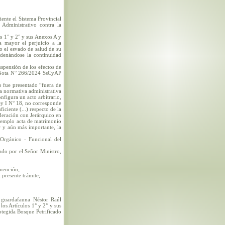
ente el Sistema Provincial
Administrativo contra la
s 1° y 2° y sus Anexos A y
a mayor el perjuicio a la
mo el esvado de salud de su
ordenándose la continuidad
uspensión de los efectos de
e Nota N° 266/2024 SsCyAP
o fue presentado “fuera de
la normativa administrativa
nfigura un acto arbitrario,
ey I N° 18, no corresponde
ciente (...) respecto de la
ideración con Jerárquico en
 ejemplo acta de matrimonio
r y aún más importante, la
 Orgánico - Funcional del
ado por el Señor Ministro,
rvención;
presente trámite;
l guardafauna Néstor Raúl
s Artículos 1° y 2° y sus
tegida Bosque Petrificado