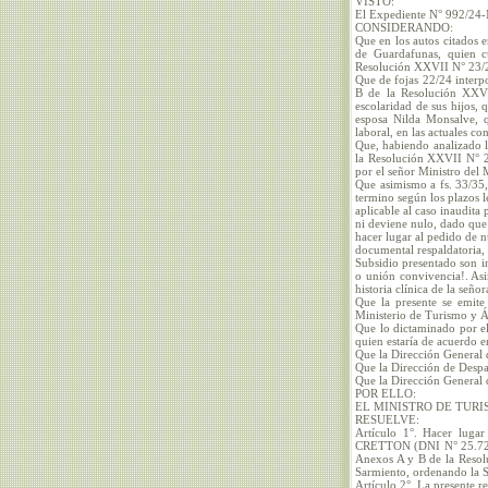
VISTO:
El Expediente N° 992/24
CONSIDERANDO:
Que en los autos citados 
de Guardafunas, quien c
Resolución XXVII N° 23/24
Que de fojas 22/24 interp
B de la Resolución XXVII
escolaridad de sus hijos, 
esposa Nilda Monsalve, qu
laboral, en las actuales co
Que, habiendo analizado la
la Resolución XXVII N° 2
por el señor Ministro del 
Que asimismo a fs. 33/35,
termino según los plazos l
aplicable al caso inaudita
ni deviene nulo, dado que
hacer lugar al pedido de n
documental respaldatoria, 
Subsidio presentado son in
o unión convivencia!. Asi
historia clínica de la s
Que la presente se emite
Ministerio de Turismo y Á
Que lo dictaminado por el
quien estaría de acuerdo en
Que la Dirección General 
Que la Dirección de Despa
Que la Dirección General 
POR ELLO:
EL MINISTRO DE TURI
RESUELVE:
Artículo 1°. Hacer lugar
CRETTON (DNI N° 25.724.6
Anexos A y B de la Resol
Sarmiento, ordenando la 
Artículo 2°. La presente r