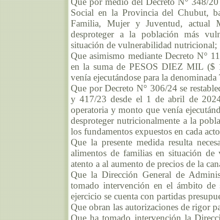
Que por medio del Decreto N° 348/20 se
Social en la Provincia del Chubut, ba
Familia, Mujer y Juventud, actual 
desproteger a la población más vuln
situación de vulnerabilidad nutricional;
Que asimismo mediante Decreto N° 1132
en la suma de PESOS DIEZ MIL ($ 10.
venía ejecutándose para la denominada T
Que por Decreto N° 306/24 se restable
y 417/23 desde el 1 de abril de 2024
operatoria y monto que venía ejecutándo
desproteger nutricionalmente a la pobl
los fundamentos expuestos en cada acto
Que la presente medida resulta neces
alimentos de familias en situación de v
atento a al aumento de precios de la cana
Que la Dirección General de Adminis
tomado intervención en el ámbito de 
ejercicio se cuenta con partidas presupue
Que obran las autorizaciones de rigor pa
Que ha tomado intervención la Direcc